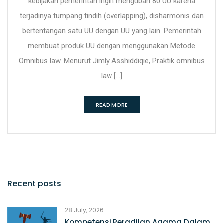
kebijakan pemerintah ingin mengubah 80 UU karena
terjadinya tumpang tindih (overlapping), disharmonis dan
bertentangan satu UU dengan UU yang lain. Pemerintah
membuat produk UU dengan menggunakan Metode
Omnibus law. Menurut Jimly Asshiddiqie, Praktik omnibus
law […]
READ MORE
Recent posts
28 July, 2026
Kompetensi Peradilan Agama Dalam