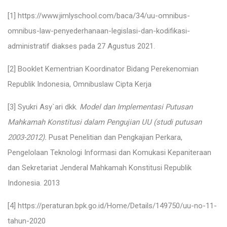
[1]
https://www.jimlyschool.com/baca/34/uu-omnibus-
omnibus-law-penyederhanaan-legislasi-dan-kodifikasi-
administratif
diakses pada 27 Agustus 2021.
[2]
Booklet Kementrian Koordinator Bidang Perekenomian
Republik Indonesia, Omnibuslaw Cipta Kerja
[3]
Syukri Asy`ari dkk.
Model dan Implementasi Putusan
Mahkamah Konstitusi dalam Pengujian UU (studi putusan
2003-2012).
Pusat Penelitian dan Pengkajian Perkara,
Pengelolaan Teknologi Informasi dan Komukasi Kepaniteraan
dan Sekretariat Jenderal Mahkamah Konstitusi Republik
Indonesia. 2013
[4]
https://peraturan.bpk.go.id/Home/Details/149750/uu-no-11-
tahun-2020