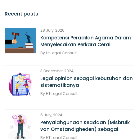
Recent posts
28 July, 2026
Kompetensi Peradilan Agama Dalam
Menyelesaikan Perkara Cerai
By
Ht Legal Consult
3 December, 2024
Legal opinion sebagai kebutuhan dan
sistematikanya
By
HT Legal Consult
5 July, 2024
Penyalahgunaan Keadaan (Misbruik
van Omstandigheden) sebagai
alasan Pembatalan Perjanjian
By
HT Legal Consult