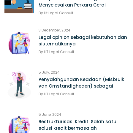
Menyelesaikan Perkara Cerai
By
Ht Legal Consult
3 December, 2024
Legal opinion sebagai kebutuhan dan
sistematikanya
By
HT Legal Consult
5 July, 2024
Penyalahgunaan Keadaan (Misbruik
van Omstandigheden) sebagai
alasan Pembatalan Perjanjian
By
HT Legal Consult
5 June, 2024
Restrukturisasi Kredit: Salah satu
solusi kredit bermasalah